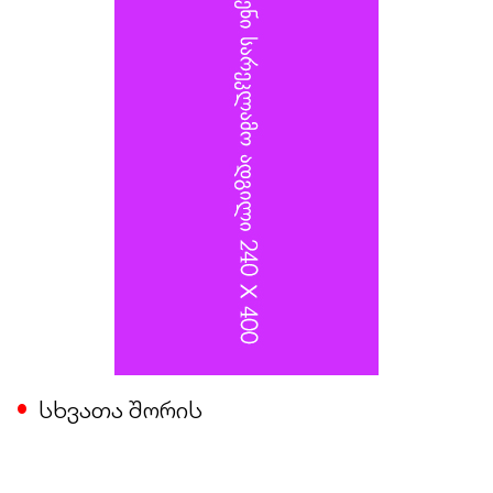
ალექსანდრ იაროშევიჩს.
სხვათა შორის