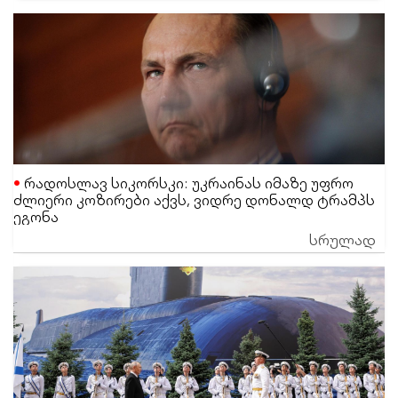
რადოსლავ სიკორსკი: უკრაინას იმაზე უფრო
ძლიერი კოზირები აქვს, ვიდრე დონალდ ტრამპს
ეგონა
სრულად