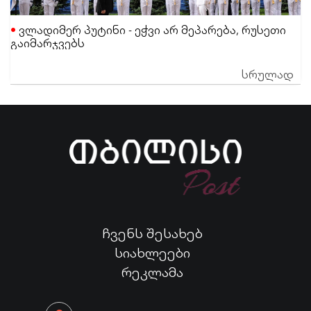
ვლადიმერ პუტინი - ეჭვი არ მეპარება, რუსეთი
გაიმარჯვებს
სრულად
ჩვენს შესახებ
სიახლეები
რეკლამა